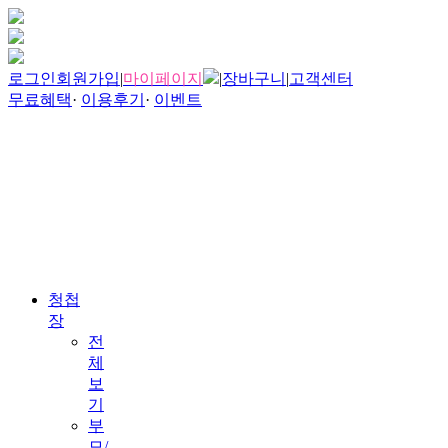
로그인
회원가입
|
마이페이지
|
장바구니
|
고객센터
무료혜택
·
이용후기
·
이벤트
청첩
장
전
체
보
기
부
모/