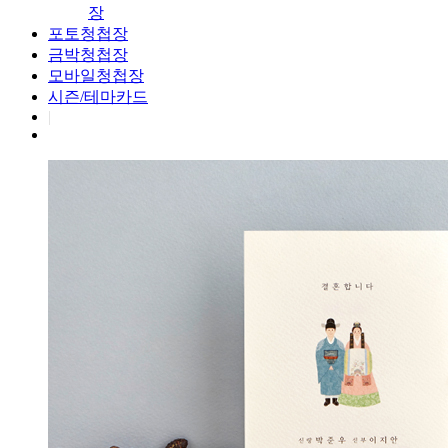
장
포토청첩장
금박청첩장
모바일청첩장
시즌/테마카드
|