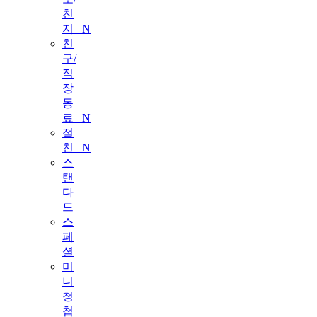
친
지
N
친
구/
직
장
동
료
N
절
친
N
스
탠
다
드
스
페
셜
미
니
청
첩