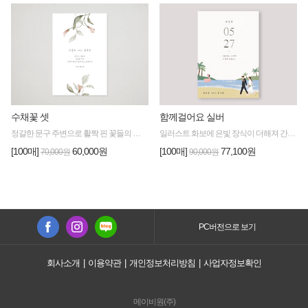
수채꽃 셋
함께걸어요 실버
정갈한 문구 주변으로 활짝 핀 꽃들의 풍성한 향기와 싱그러움이 느껴지는 디자인
일러스트 화보에 은빛 장식이 더해져 간직하고 싶은 청첩장
[100매]
60,000원
[100매]
77,100원
70,000원
90,000원
PC버전으로 보기
회사소개
|
이용약관
|
개인정보처리방침
|
사업자정보확인
메이비원(주)