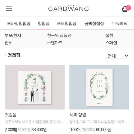
0
모바일청첩장
청첩장
포토청첩장
금박청첩장
무료혜택
부모/친지
친구/직장동료
절친
전체
스탠다드
스페셜
청첩장
첫걸음
시의 정원
신혼부부의 새로운 시작을 알려줄 귀여운 일러스트 타입 청첩장
청초함 그리고 수묵화의 감성을 느끼게 해주는 디자인
[100매]
68,600원
[100매]
60,000원
80,000원
70,000원