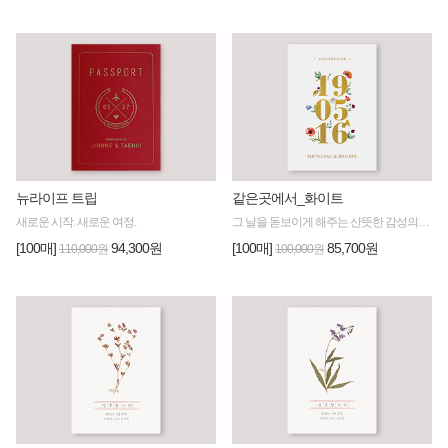
뉴라이프 트립
같은곳에서_화이트
새로운 시작. 새로운 여정.
그 날을 돋보이게 해주는 산뜻한 감성의 청첩장
[100매]
94,300원
[100매]
85,700원
110,000원
100,000원