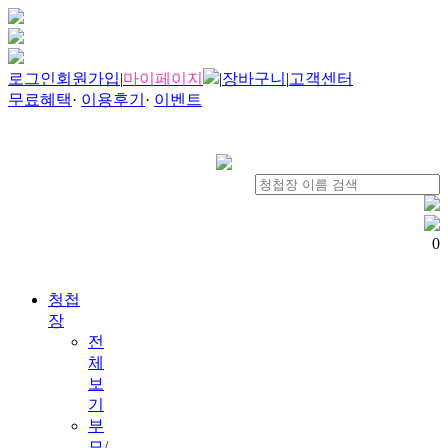
로그인
회원가입
|
마이페이지
|
장바구니
|
고객센터
무료혜택
·
이용후기
·
이벤트
0
청첩
장
전
체
보
기
부
모/