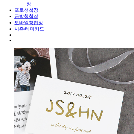
장
포토청첩장
금박청첩장
모바일청첩장
시즌/테마카드
|