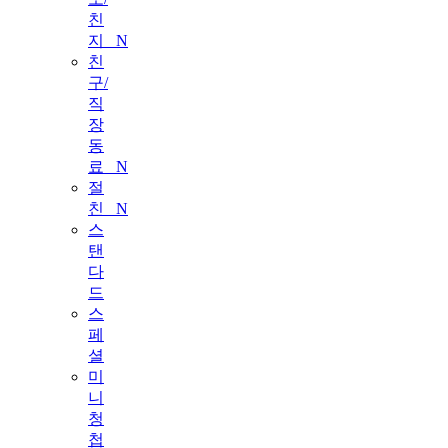
친
지
N
친
구/
직
장
동
료
N
절
친
N
스
탠
다
드
스
페
셜
미
니
청
첩