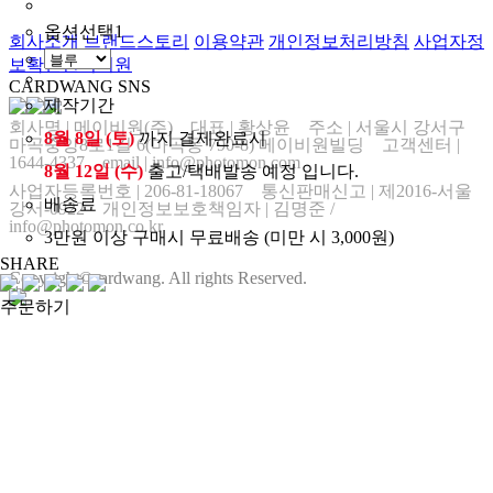
옵션선택1
회사소개
브랜드스토리
이용약관
개인정보처리방침
사업자정
보확인
원격지원
CARDWANG SNS
제작기간
회사명
|
메이비원(주) 대표
|
황상윤 주소
|
서울시 강서구
8월 8일 (토)
까지 결제완료시
마곡중앙8로1길 6(마곡동 790-8) 메이비원빌딩 고객센터
|
1644-4337 email
|
info@photomon.com
8월 12일 (수)
출고/택배발송 예정 입니다.
사업자등록번호
|
206-81-18067 통신판매신고
|
제2016-서울
배송료
강서-0922 개인정보보호책임자
|
김명준 /
info@photomon.co.kr
3만원 이상 구매시 무료배송 (미만 시 3,000원)
SHARE
Copyright©cardwang. All rights Reserved.
주문하기