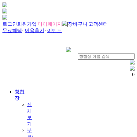
로그인
회원가입
|
마이페이지
|
장바구니
|
고객센터
무료혜택
·
이용후기
·
이벤트
0
청첩
장
전
체
보
기
부
모/