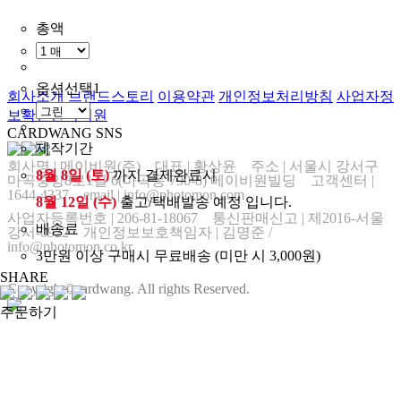
총액
옵션선택1
회사소개
브랜드스토리
이용약관
개인정보처리방침
사업자정
보확인
원격지원
CARDWANG SNS
제작기간
회사명
|
메이비원(주) 대표
|
황상윤 주소
|
서울시 강서구
8월 8일 (토)
까지 결제완료시
마곡중앙8로1길 6(마곡동 790-8) 메이비원빌딩 고객센터
|
1644-4337 email
|
info@photomon.com
8월 12일 (수)
출고/택배발송 예정 입니다.
사업자등록번호
|
206-81-18067 통신판매신고
|
제2016-서울
배송료
강서-0922 개인정보보호책임자
|
김명준 /
info@photomon.co.kr
3만원 이상 구매시 무료배송 (미만 시 3,000원)
SHARE
Copyright©cardwang. All rights Reserved.
주문하기