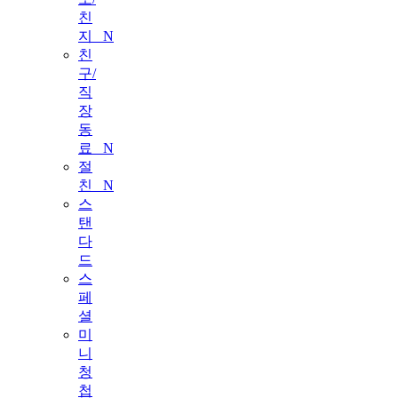
친
지
N
친
구/
직
장
동
료
N
절
친
N
스
탠
다
드
스
페
셜
미
니
청
첩