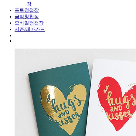
장
포토청첩장
금박청첩장
모바일청첩장
시즌/테마카드
|