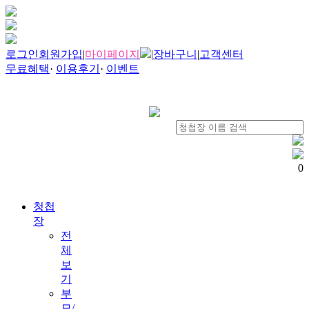
로그인
회원가입
|
마이페이지
|
장바구니
|
고객센터
무료혜택
·
이용후기
·
이벤트
0
청첩
장
전
체
보
기
부
모/