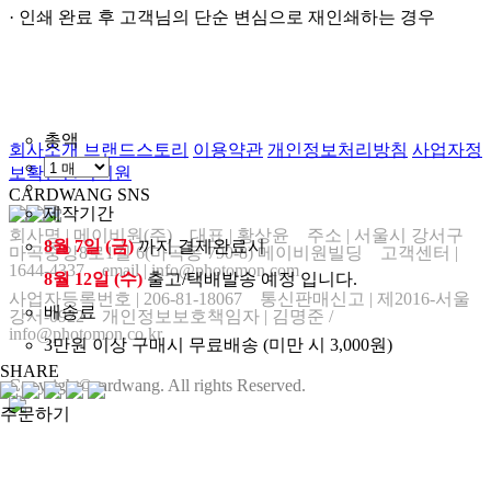
· 인쇄 완료 후 고객님의 단순 변심으로 재인쇄하는 경우
총액
회사소개
브랜드스토리
이용약관
개인정보처리방침
사업자정
보확인
원격지원
CARDWANG SNS
제작기간
회사명
|
메이비원(주) 대표
|
황상윤 주소
|
서울시 강서구
8월 7일 (금)
까지 결제완료시
마곡중앙8로1길 6(마곡동 790-8) 메이비원빌딩 고객센터
|
1644-4337 email
|
info@photomon.com
8월 12일 (수)
출고/택배발송 예정 입니다.
사업자등록번호
|
206-81-18067 통신판매신고
|
제2016-서울
배송료
강서-0922 개인정보보호책임자
|
김명준 /
info@photomon.co.kr
3만원 이상 구매시 무료배송 (미만 시 3,000원)
SHARE
Copyright©cardwang. All rights Reserved.
주문하기