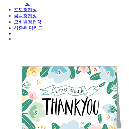
장
포토청첩장
금박청첩장
모바일청첩장
시즌/테마카드
|