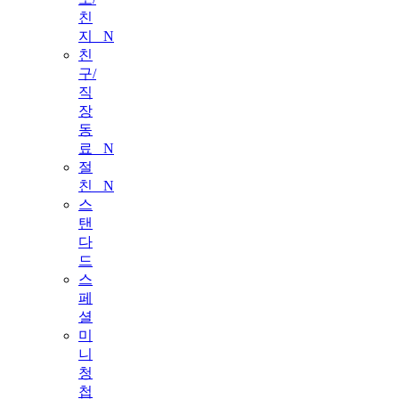
친
지
N
친
구/
직
장
동
료
N
절
친
N
스
탠
다
드
스
페
셜
미
니
청
첩